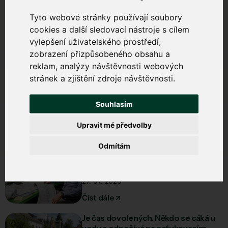
Tým Rtyně.net
Tyto webové stránky používají soubory
cookies a další sledovací nástroje s cílem
vylepšení uživatelského prostředí,
Další články
zobrazení přizpůsobeného obsahu a
Všechny aktuality
reklam, analýzy návštěvnosti webových
stránek a zjištění zdroje návštěvnosti.
39°C ve stínu? To je pro nás jen
další pracovní den.
Souhlasím
04. 08. 2026
Upravit mé předvolby
Číst dále
Odmítám
Zatímco ostatní řeší, kam vyrazí na
dovolenou, u nás plotter právě
tiskne další kilometry optické sítě.
27. 07. 2026
Číst dále
Je čas dovolených. Někdo se cáká u
vody a odpočívá na nafukovacím