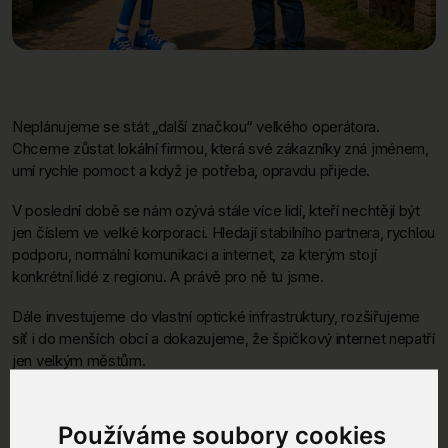
Neplánujeme se stát „další značkou“ velkého operátora.
Chceme zůstat lokální firmou, která své zákazníky zná jménem,
umí rychle pomoct a když je potřeba, opravdu přijede.
V poslední době se nám ozývá stále více lidí, kteří nechtějí být
jen číslem ve velké korporaci. Hledají stabilního partnera, rychlou
podporu, normální komunikaci a internet, za kterým stojí
konkrétní lidé z regionu. A právě pro ně tu jsme.
Dále investujeme do vlastní optické infrastruktury, rozšiřujeme
síť i do menších obcí a dokazujeme, že špičkový internet nepatří
jen velkým městům.
Děkujeme všem, kteří podporují lokální firmu a jedou v tom s
námi. 💚
Používáme soubory cookies