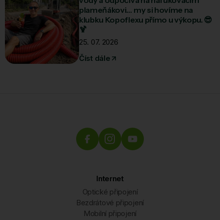
plameňákovi… my si hovíme na
klubku Kopoflexu přímo u výkopu. 😎
🍹
25. 07. 2026
Číst dále
Internet
Optické připojení
Bezdrátové připojení
Mobilní připojení