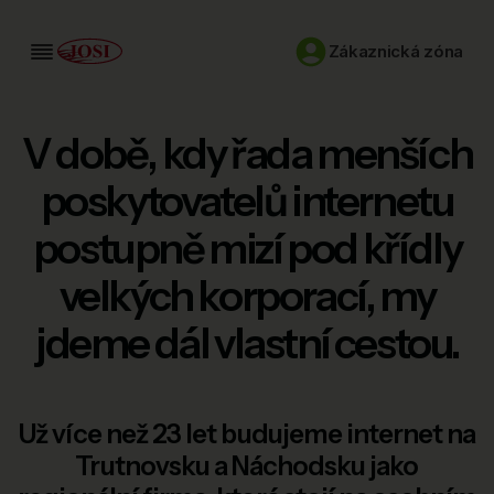
Zákaznická zóna
V době, kdy řada menších
Internet
Chytrá televize
poskytovatelů internetu
Mobil
postupně mizí pod křídly
velkých korporací, my
Služby pro firmy
jdeme dál vlastní cestou.
Kariéra
Kontakty
Už více než 23 let budujeme internet na
Trutnovsku a Náchodsku jako
Změřit rychlost