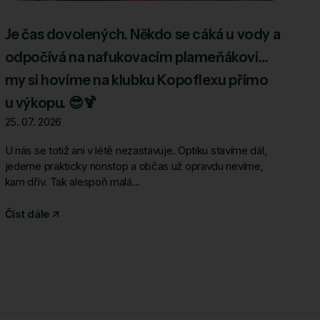
Je čas dovolených. Někdo se cáká u vody a
odpočívá na nafukovacím plameňákovi…
my si hovíme na klubku Kopoflexu přímo
u výkopu. 😎🍹
25. 07. 2026
U nás se totiž ani v létě nezastavuje. Optiku stavíme dál,
jedeme prakticky nonstop a občas už opravdu nevíme,
kam dřív. Tak alespoň malá...
Číst dále