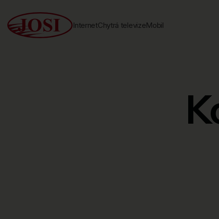
Internet
Chytrá televize
Mobil
K