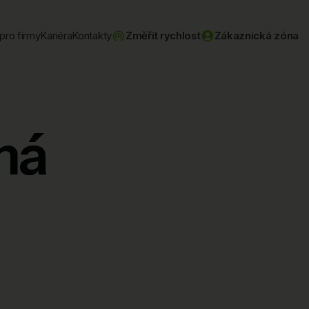
pro firmy
Kariéra
Kontakty
Změřit rychlost
Zákaznická zóna
má