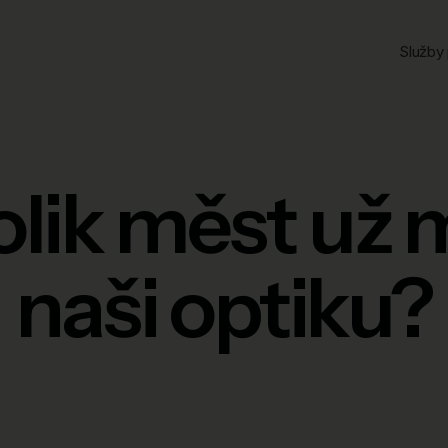
Služby 
olik měst už 
naši optiku?