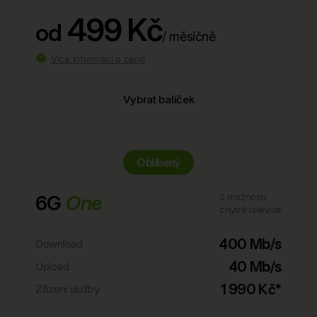
499 Kč
od
/ měsíčně
Více informací o ceně
Vybrat balíček
Oblíbený
6G
One
S možností
chytré televize
400 Mb/s
Download
40 Mb/s
Upload
1 990 Kč*
Zřízení služby