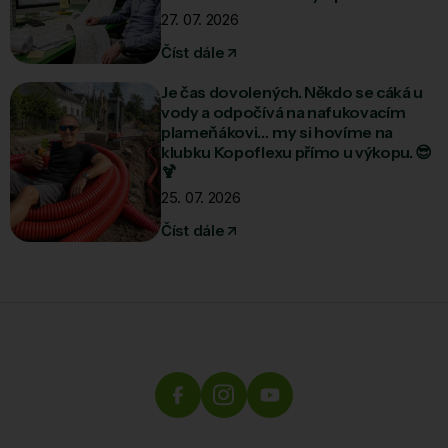
27. 07. 2026
Číst dále
Je čas dovolených. Někdo se cáká u
vody a odpočívá na nafukovacím
plameňákovi… my si hovíme na
klubku Kopoflexu přímo u výkopu. 😎
🍹
25. 07. 2026
Číst dále