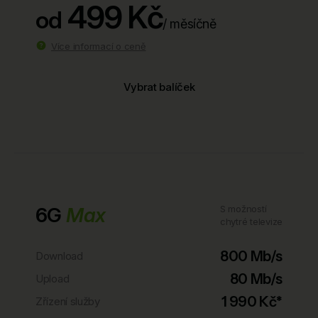
499 Kč
od
/ měsíčně
Více informací o ceně
Vybrat balíček
6G
Max
S možností
chytré televize
800 Mb/s
Download
80 Mb/s
Upload
1 990 Kč*
Zřízení služby