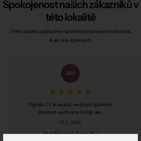
Spokojenost našich zákazníků v
této lokalitě
V této lokalitě zajišťujeme spolehlivé připojení domácností.
A jak jsou spokojeni:
AN
Digitální TV je skvělá, možnost zpětného
zhlédnutí využíváme každý den.
17. 2. 2025
Aleš Novotný, Dobruška