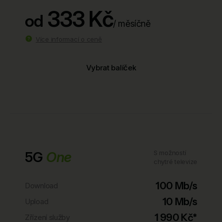
333 Kč
od
/ měsíčně
Více informací o ceně
Vybrat balíček
5G
One
S možností
chytré televize
100 Mb/s
Download
10 Mb/s
Upload
1 990 Kč*
Zřízení služby