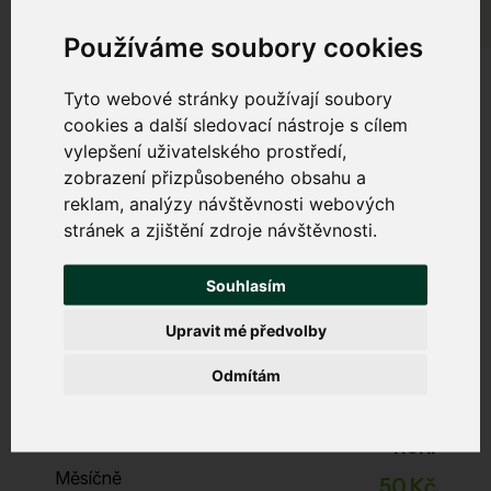
Používáme soubory cookies
Tyto webové stránky používají soubory
cookies a další sledovací nástroje s cílem
vylepšení uživatelského prostředí,
Bezpečný internet
zobrazení přizpůsobeného obsahu a
reklam, analýzy návštěvnosti webových
Chrání váš počítač, tablet a mobil před viry, malwarem,
stránek a zjištění zdroje návštěvnosti.
phishingem a dalšími internetovými hrozbami. Zabrání
zpomalování zařízení a nevyžádanému obsahu.
Souhlasím
Upravit mé předvolby
Start
Odmítám
Zabezpečení, filtrace DNS, DDoS ochrana
ESET Licence
není
Měsíčně
50 Kč