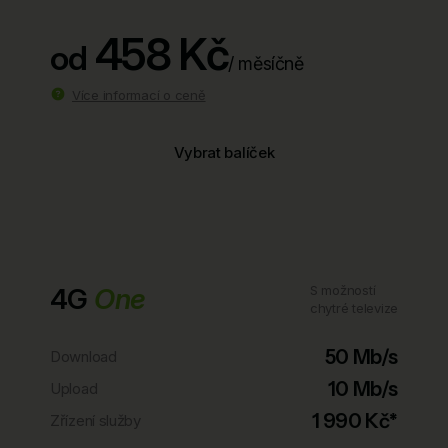
458 Kč
od
/ měsíčně
Více informací o ceně
Vybrat balíček
4G
One
S možností
chytré televize
50 Mb/s
Download
10 Mb/s
Upload
1 990 Kč*
Zřízení služby