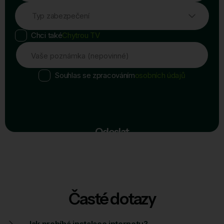
Typ zabezpečení
Chci také
Chytrou TV
Vaše poznámka (nepovinné)
Souhlas se zpracováním
osobních údajů
Odeslat
Časté dotazy
Jak probíhá instalace internetu?