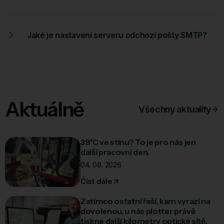
Jaké je nastavení serveru odchozí pošty SMTP?
Aktuálně
Všechny aktuality
39°C ve stínu? To je pro nás jen
další pracovní den.
04. 08. 2026
Číst dále
Zatímco ostatní řeší, kam vyrazí na
dovolenou, u nás plotter právě
tiskne další kilometry optické sítě.