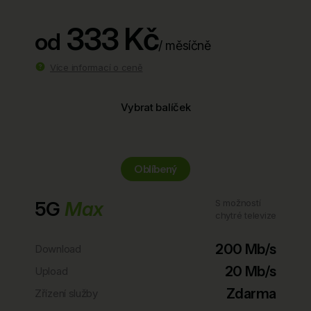
333 Kč
od
/ měsíčně
Více informací o ceně
Vybrat balíček
Oblíbený
5G
Max
S možností
chytré televize
200 Mb/s
Download
20 Mb/s
Upload
Zdarma
Zřízení služby