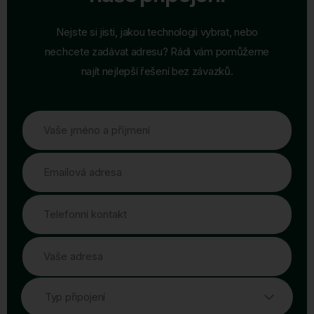
Nejste si jisti, jakou technologii vybrat, nebo
nechcete zadávat adresu? Rádi vám pomůžeme
najít nejlepší řešení bez závazků.
Vaše jméno a příjmení
Emailová adresa
Telefonní kontakt
Vaše adresa
Typ připojení