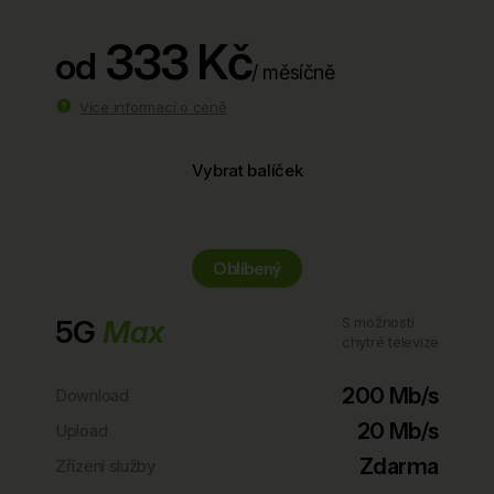
333 Kč
od
/ měsíčně
Více informací o ceně
Vybrat balíček
Oblíbený
5G
Max
S možností
chytré televize
200 Mb/s
Download
20 Mb/s
Upload
Zdarma
Zřízení služby