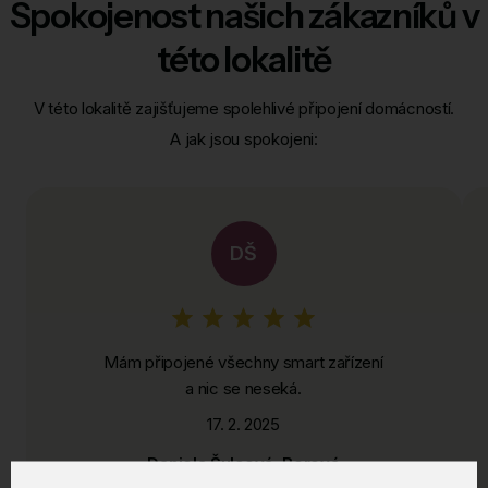
Spokojenost našich zákazníků v
této lokalitě
V této lokalitě zajišťujeme spolehlivé připojení domácností.
A jak jsou spokojeni:
DŠ
Mám připojené všechny smart zařízení
a nic se neseká.
17. 2. 2025
Daniela Šulcová, Borová