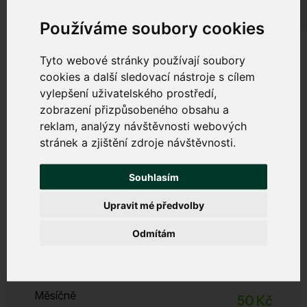
Používáme soubory cookies
Tyto webové stránky používají soubory
cookies a další sledovací nástroje s cílem
vylepšení uživatelského prostředí,
Bezpečný internet
zobrazení přizpůsobeného obsahu a
reklam, analýzy návštěvnosti webových
Chrání váš počítač, tablet a mobil před viry, malwarem,
stránek a zjištění zdroje návštěvnosti.
phishingem a dalšími internetovými hrozbami. Zabrání
zpomalování zařízení a nevyžádanému obsahu.
Souhlasím
Upravit mé předvolby
Start
Odmítám
Zabezpečení, filtrace DNS, DDoS ochrana
ESET Licence
není
Měsíčně
50 Kč