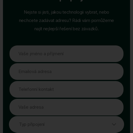
Nejste si jisti, jakou technologii vybrat, nebo
nechcete zadávat adresu? Rádi vám pomůžeme
najít nejlepší řešení bez závazků.
Vaše jméno a příjmení
Emailová adresa
Telefonní kontakt
Vaše adresa
Typ připojení