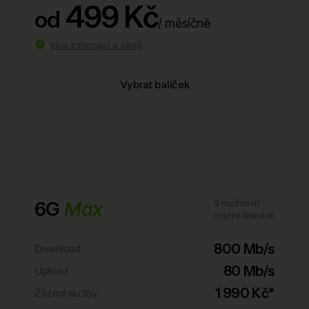
499 Kč
od
/ měsíčně
Více informací o ceně
Vybrat balíček
6G
Max
S možností
chytré televize
800 Mb/s
Download
80 Mb/s
Upload
1 990 Kč*
Zřízení služby