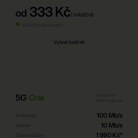
333 Kč
od
/ měsíčně
Více informací o ceně
Vybrat balíček
5G
One
S možností
chytré televize
100 Mb/s
Download
10 Mb/s
Upload
1 990 Kč*
Zřízení služby