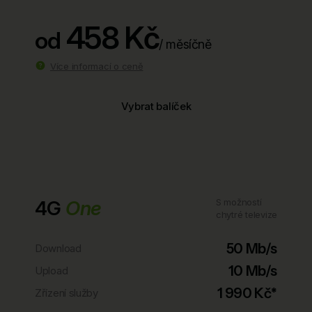
458 Kč
od
/ měsíčně
Více informací o ceně
Vybrat balíček
4G
One
S možností
chytré televize
50 Mb/s
Download
10 Mb/s
Upload
1 990 Kč*
Zřízení služby