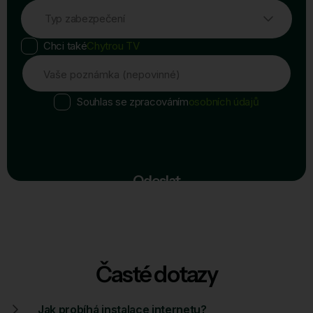
Typ zabezpečení
Chci také
Chytrou TV
Vaše poznámka (nepovinné)
Souhlas se zpracováním
osobních údajů
Odeslat
Časté dotazy
Jak probíhá instalace internetu?