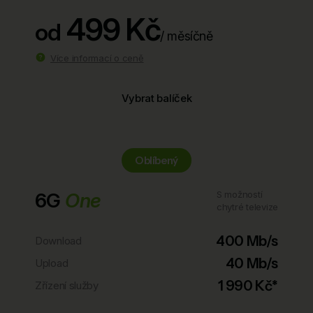
499 Kč
od
/ měsíčně
Více informací o ceně
Vybrat balíček
Oblíbený
6G
One
S možností
chytré televize
400 Mb/s
Download
40 Mb/s
Upload
1 990 Kč*
Zřízení služby