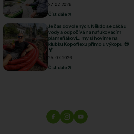
27. 07. 2026
Číst dále
Je čas dovolených. Někdo se cáká u
vody a odpočívá na nafukovacím
plameňákovi… my si hovíme na
klubku Kopoflexu přímo u výkopu. 😎
🍹
25. 07. 2026
Číst dále