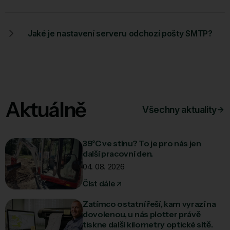
Jaké je nastavení serveru odchozí pošty SMTP?
Aktuálně
Všechny aktuality
39°C ve stínu? To je pro nás jen
další pracovní den.
04. 08. 2026
Číst dále
Zatímco ostatní řeší, kam vyrazí na
dovolenou, u nás plotter právě
tiskne další kilometry optické sítě.