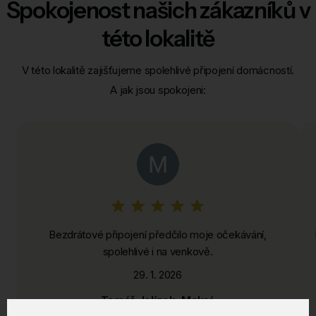
Spokojenost našich zákazníků v
této lokalitě
V této lokalitě zajišťujeme spolehlivé připojení domácností.
A jak jsou spokojeni:
Bezdrátové připojení předčilo moje očekávání,
spolehlivé i na venkově.
29. 1. 2026
Tomáš Jelínek, Mokré