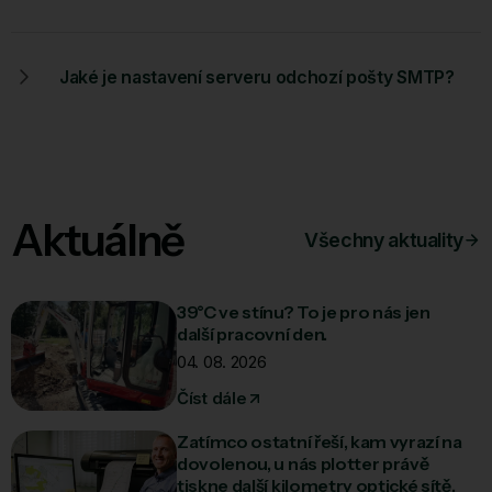
Jaké je nastavení serveru odchozí pošty SMTP?
Aktuálně
Všechny aktuality
39°C ve stínu? To je pro nás jen
další pracovní den.
04. 08. 2026
Číst dále
Zatímco ostatní řeší, kam vyrazí na
dovolenou, u nás plotter právě
tiskne další kilometry optické sítě.