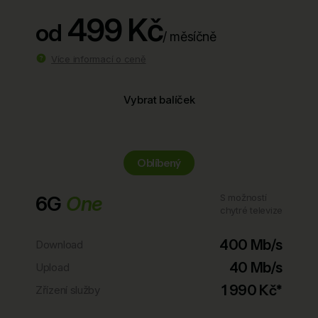
499 Kč
od
/ měsíčně
Více informací o ceně
Vybrat balíček
Oblíbený
6G
One
S možností
chytré televize
400 Mb/s
Download
40 Mb/s
Upload
1 990 Kč*
Zřízení služby