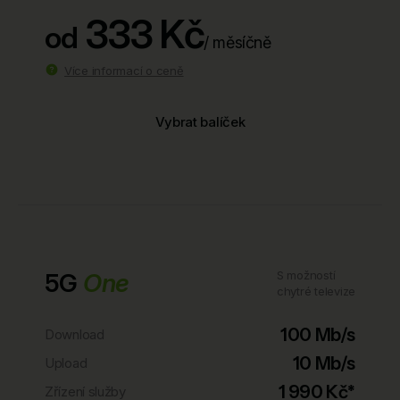
333 Kč
od
/ měsíčně
Více informací o ceně
Vybrat balíček
5G
One
S možností
chytré televize
100 Mb/s
Download
10 Mb/s
Upload
1 990 Kč*
Zřízení služby