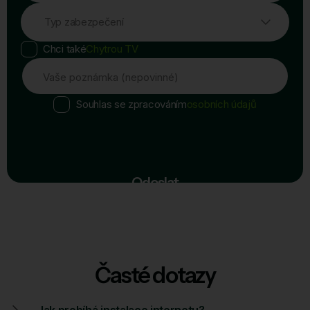
Typ zabezpečení
Chci také
Chytrou TV
Vaše poznámka (nepovinné)
Souhlas se zpracováním
osobních údajů
Odeslat
Časté dotazy
Jak probíhá instalace internetu?