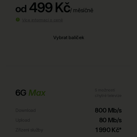
499 Kč
od
/ měsíčně
Více informací o ceně
Vybrat balíček
6G
Max
S možností
chytré televize
800 Mb/s
Download
80 Mb/s
Upload
1 990 Kč*
Zřízení služby