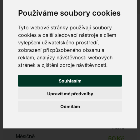
Používáme soubory cookies
Tyto webové stránky používají soubory
cookies a další sledovací nástroje s cílem
vylepšení uživatelského prostředí,
Bezpečný internet
zobrazení přizpůsobeného obsahu a
reklam, analýzy návštěvnosti webových
Chrání váš počítač, tablet a mobil před viry, malwarem,
stránek a zjištění zdroje návštěvnosti.
phishingem a dalšími internetovými hrozbami. Zabrání
zpomalování zařízení a nevyžádanému obsahu.
Souhlasím
Upravit mé předvolby
Start
Odmítám
Zabezpečení, filtrace DNS, DDoS ochrana
ESET Licence
není
Měsíčně
50 Kč