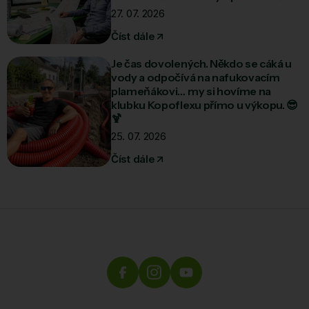
27. 07. 2026
Číst dále
Je čas dovolených. Někdo se cáká u
vody a odpočívá na nafukovacím
plameňákovi… my si hovíme na
klubku Kopoflexu přímo u výkopu. 😎
🍹
25. 07. 2026
Číst dále