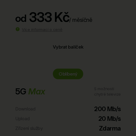
333 Kč
od
/ měsíčně
Více informací o ceně
Vybrat balíček
Oblíbený
5G
Max
S možností
chytré televize
200 Mb/s
Download
20 Mb/s
Upload
Zdarma
Zřízení služby