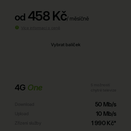
458 Kč
od
/ měsíčně
Více informací o ceně
Vybrat balíček
4G
One
S možností
chytré televize
50 Mb/s
Download
10 Mb/s
Upload
1 990 Kč*
Zřízení služby