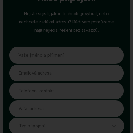
Nejste si jisti, jakou technologii vybrat, nebo
nechcete zadávat adresu? Rádi vám pomůžeme
najít nejlepší řešení bez závazků.
Vaše jméno a příjmení
Emailová adresa
Telefonní kontakt
Vaše adresa
Typ připojení