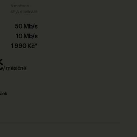
S možností
chytré televize
50 Mb/s
10 Mb/s
1 990 Kč*
č
/ měsíčně
íček