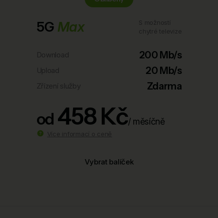
5G
Max
S možností
chytré televize
200 Mb/s
Download
20 Mb/s
Upload
Zdarma
Zřízení služby
458 Kč
od
/ měsíčně
Více informací o ceně
Vybrat balíček