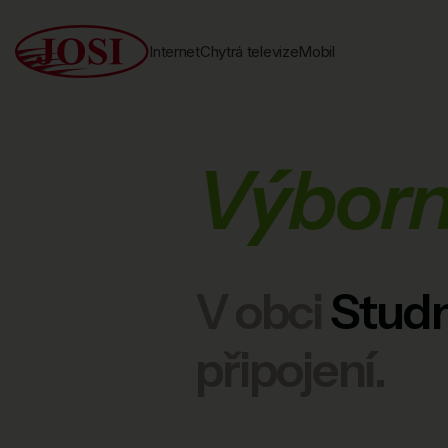
Internet
Chytrá televize
Mobil
Výborn
V obci
Studn
připojení.