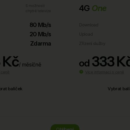
S možností
4G
One
chytré televize
80 Mb/s
Download
20 Mb/s
Upload
Zdarma
Zřízení služby
 Kč
333 K
od
/ měsíčně
o ceně
Více informací o ceně
rat balíček
Vybrat bal
Oblíbený