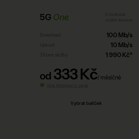
5G
One
S možností
chytré televize
100 Mb/s
Download
10 Mb/s
Upload
1 990 Kč*
Zřízení služby
333 Kč
od
/ měsíčně
Více informací o ceně
Vybrat balíček