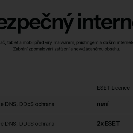
ezpečný intern
tač, tablet a mobil před viry, malwarem, phishingem a dalšími interne
Zabrání zpomalování zařízení a nevyžádanému obsahu.
ESET Licence
není
race DNS, DDoS ochrana
2x ESET
race DNS, DDoS ochrana