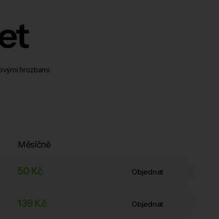
et
tovými hrozbami.
Měsíčně
50 Kč
Objednat
139 Kč
Objednat