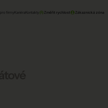
pro firmy
Kariéra
Kontakty
Změřit rychlost
Zákaznická zóna
átové