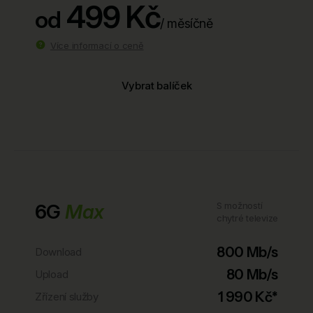
499 Kč
od
/ měsíčně
Více informací o ceně
Vybrat balíček
6G
Max
S možností
chytré televize
800 Mb/s
Download
80 Mb/s
Upload
1 990 Kč*
Zřízení služby