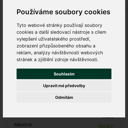
Používáme soubory cookies
Tyto webové stránky používají soubory
cookies a další sledovací nástroje s cílem
vylepšení uživatelského prostředí,
Bezpečný internet
zobrazení přizpůsobeného obsahu a
reklam, analýzy návštěvnosti webových
Chrání váš počítač, tablet a mobil před viry, malwarem,
stránek a zjištění zdroje návštěvnosti.
phishingem a dalšími internetovými hrozbami. Zabrání
zpomalování zařízení a nevyžádanému obsahu.
Souhlasím
Upravit mé předvolby
Start
Odmítám
Zabezpečení, filtrace DNS, DDoS ochrana
ESET Licence
není
Měsíčně
50 Kč