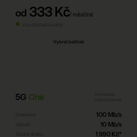
333 Kč
od
/ měsíčně
Více informací o ceně
Vybrat balíček
5G
One
S možností
chytré televize
100 Mb/s
Download
10 Mb/s
Upload
1 990 Kč*
Zřízení služby