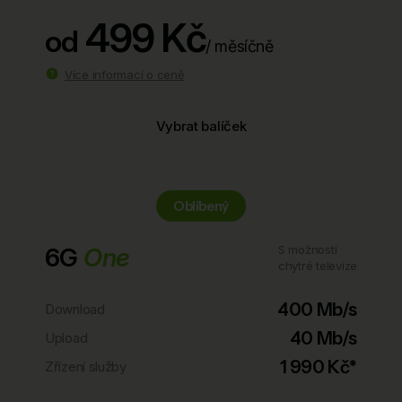
499 Kč
od
/ měsíčně
Více informací o ceně
Vybrat balíček
Oblíbený
6G
One
S možností
chytré televize
400 Mb/s
Download
40 Mb/s
Upload
1 990 Kč*
Zřízení služby