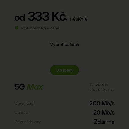
333 Kč
od
/ měsíčně
Více informací o ceně
Vybrat balíček
Oblíbený
5G
Max
S možností
chytré televize
200 Mb/s
Download
20 Mb/s
Upload
Zdarma
Zřízení služby