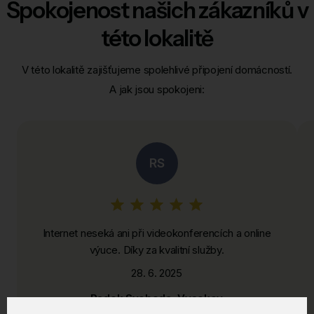
Spokojenost našich zákazníků v
této lokalitě
V této lokalitě zajišťujeme spolehlivé připojení domácností.
A jak jsou spokojeni:
RS
Internet neseká ani při videokonferencích a online
výuce. Díky za kvalitní služby.
28. 6. 2025
Radek Svoboda, Vysokov