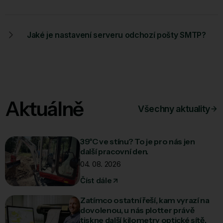
Jaké je nastavení serveru odchozí pošty SMTP?
Aktuálně
Všechny aktuality
39°C ve stínu? To je pro nás jen
další pracovní den.
04. 08. 2026
Číst dále
Zatímco ostatní řeší, kam vyrazí na
dovolenou, u nás plotter právě
tiskne další kilometry optické sítě.