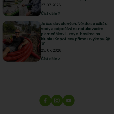
27. 07. 2026
Číst dále
Je čas dovolených. Někdo se cáká u
vody a odpočívá na nafukovacím
plameňákovi… my si hovíme na
klubku Kopoflexu přímo u výkopu. 😎
🍹
25. 07. 2026
Číst dále