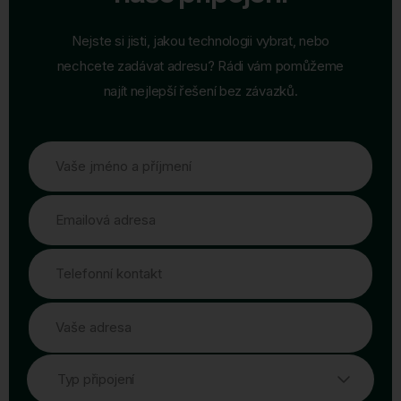
Nejste si jisti, jakou technologii vybrat, nebo
nechcete zadávat adresu? Rádi vám pomůžeme
najít nejlepší řešení bez závazků.
Vaše jméno a příjmení
Emailová adresa
Telefonní kontakt
Vaše adresa
Typ připojení