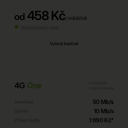
458 Kč
od
/ měsíčně
Více informací o ceně
Vybrat balíček
4G
One
S možností
chytré televize
50 Mb/s
Download
10 Mb/s
Upload
1 990 Kč*
Zřízení služby