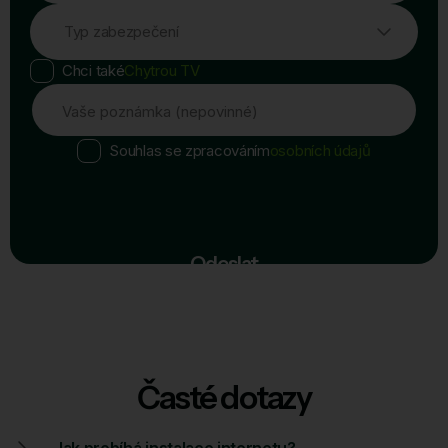
Typ zabezpečení
Chci také
Chytrou TV
Vaše poznámka (nepovinné)
Souhlas se zpracováním
osobních údajů
Odeslat
Časté dotazy
Jak probíhá instalace internetu?