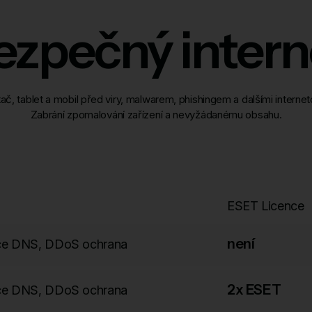
ezpečný intern
tač, tablet a mobil před viry, malwarem, phishingem a dalšími interne
Zabrání zpomalování zařízení a nevyžádanému obsahu.
ESET Licence
není
race DNS, DDoS ochrana
2x ESET
race DNS, DDoS ochrana