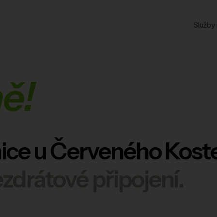
Služby 
ě!
ice u Červeného Kost
drátové připojení.