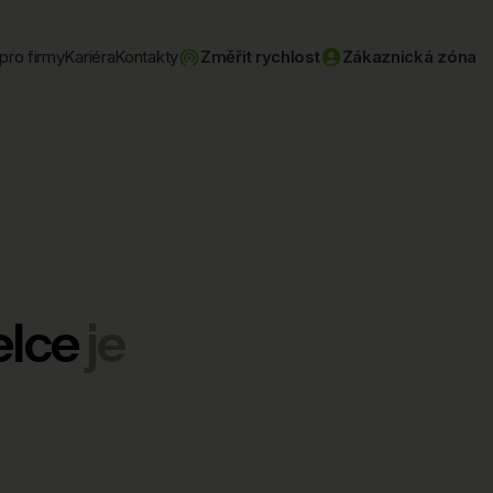
pro firmy
Kariéra
Kontakty
Změřit rychlost
Zákaznická zóna
elce
je