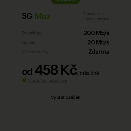
5G
Max
S možností
chytré televize
200 Mb/s
Download
20 Mb/s
Upload
Zdarma
Zřízení služby
458 Kč
od
/ měsíčně
Více informací o ceně
Vybrat balíček