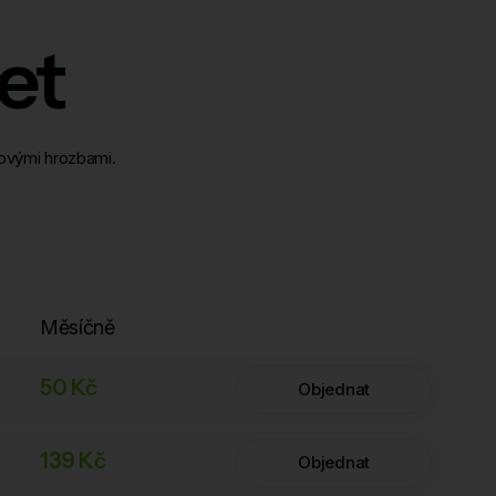
et
tovými hrozbami.
Měsíčně
50 Kč
Objednat
139 Kč
Objednat