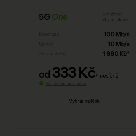
5G
One
S možností
chytré televize
100 Mb/s
Download
10 Mb/s
Upload
1 990 Kč*
Zřízení služby
333 Kč
od
/ měsíčně
Více informací o ceně
Vybrat balíček