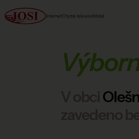
Internet
Chytrá televize
Mobil
Výborn
V obci
Olešn
zavedeno bez