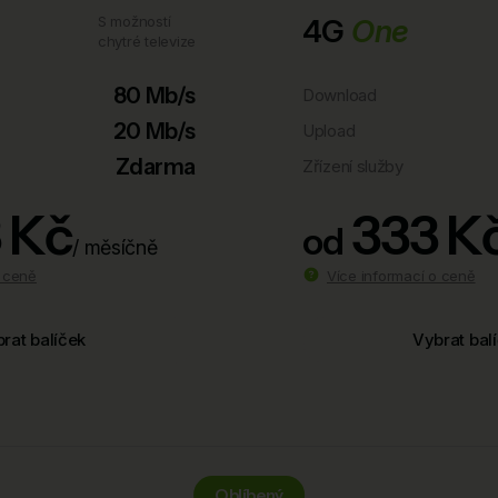
S možností
4G
One
chytré televize
80 Mb/s
Download
20 Mb/s
Upload
Zdarma
Zřízení služby
 Kč
333 K
od
/ měsíčně
o ceně
Více informací o ceně
rat balíček
Vybrat bal
Oblíbený