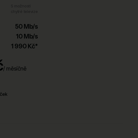
S možností
chytré televize
50 Mb/s
10 Mb/s
1 990 Kč*
č
/ měsíčně
íček