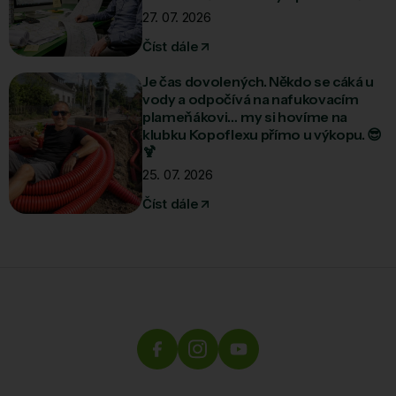
27. 07. 2026
Číst dále
Je čas dovolených. Někdo se cáká u
vody a odpočívá na nafukovacím
plameňákovi… my si hovíme na
klubku Kopoflexu přímo u výkopu. 😎
🍹
25. 07. 2026
Číst dále