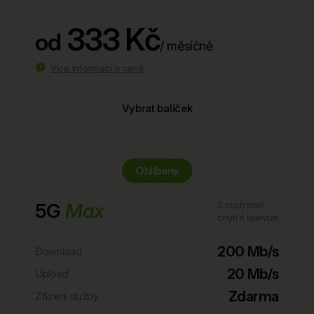
333 Kč
od
/ měsíčně
Více informací o ceně
Vybrat balíček
Oblíbený
5G
Max
S možností
chytré televize
200 Mb/s
Download
20 Mb/s
Upload
Zdarma
Zřízení služby