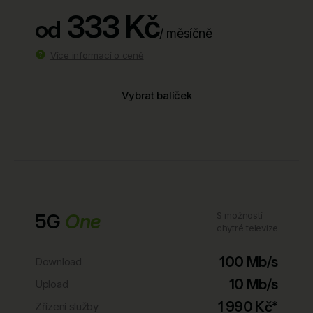
333 Kč
od
/ měsíčně
Více informací o ceně
Vybrat balíček
5G
One
S možností
chytré televize
100 Mb/s
Download
10 Mb/s
Upload
1 990 Kč*
Zřízení služby