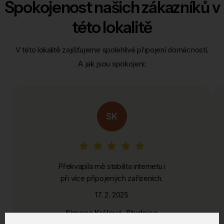
Spokojenost našich zákazníků v
této lokalitě
V této lokalitě zajišťujeme spolehlivé připojení domácností.
A jak jsou spokojeni:
SK
Překvapila mě stabilita internetu i
při více připojených zařízeních.
17. 2. 2025
Simona Králová, Studnice