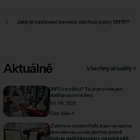
Jaké je nastavení serveru odchozí pošty SMTP?
Aktuálně
Všechny aktuality
39°C ve stínu? To je pro nás jen
další pracovní den.
04. 08. 2026
Číst dále
Zatímco ostatní řeší, kam vyrazí na
dovolenou, u nás plotter právě
tiskne další kilometry optické sítě.