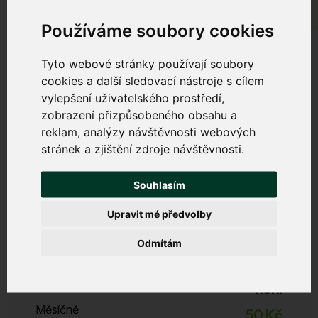
Používáme soubory cookies
Tyto webové stránky používají soubory
cookies a další sledovací nástroje s cílem
vylepšení uživatelského prostředí,
Bezpečný internet
zobrazení přizpůsobeného obsahu a
reklam, analýzy návštěvnosti webových
Chrání váš počítač, tablet a mobil před viry, malwarem,
stránek a zjištění zdroje návštěvnosti.
phishingem a dalšími internetovými hrozbami. Zabrání
zpomalování zařízení a nevyžádanému obsahu.
Souhlasím
Upravit mé předvolby
Start
Odmítám
Zabezpečení, filtrace DNS, DDoS ochrana
ESET Licence
není
Měsíčně
50 Kč