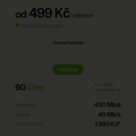
499 Kč
od
/ měsíčně
Více informací o ceně
Vybrat balíček
Oblíbený
6G
One
S možností
chytré televize
400 Mb/s
Download
40 Mb/s
Upload
1 990 Kč*
Zřízení služby