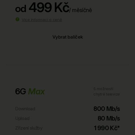
499 Kč
od
/ měsíčně
Více informací o ceně
Vybrat balíček
6G
Max
S možností
chytré televize
800 Mb/s
Download
80 Mb/s
Upload
1 990 Kč*
Zřízení služby