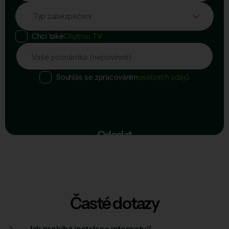
Typ zabezpečení
Chci také
Chytrou TV
Vaše poznámka (nepovinné)
Souhlas se zpracováním
osobních údajů
Odeslat
Časté dotazy
Jak probíhá instalace internetu?