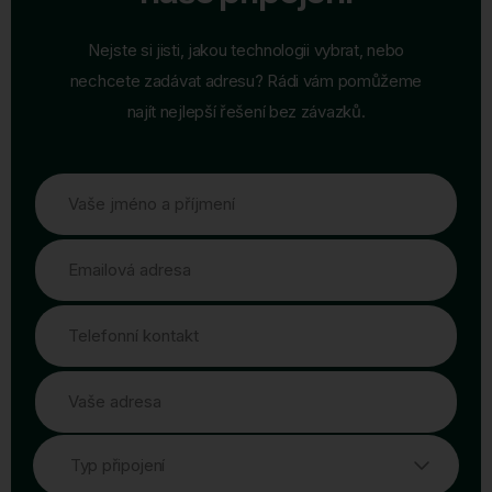
Nejste si jisti, jakou technologii vybrat, nebo
nechcete zadávat adresu? Rádi vám pomůžeme
najít nejlepší řešení bez závazků.
Vaše jméno a příjmení
Emailová adresa
Telefonní kontakt
Vaše adresa
Typ připojení