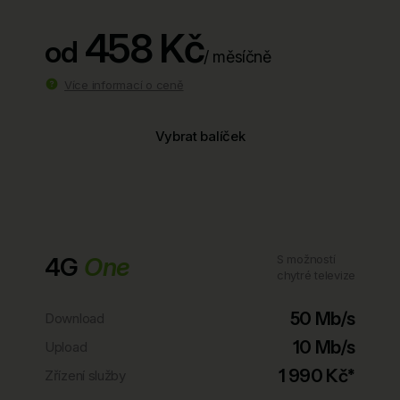
458 Kč
od
/ měsíčně
Více informací o ceně
Vybrat balíček
4G
One
S možností
chytré televize
50 Mb/s
Download
10 Mb/s
Upload
1 990 Kč*
Zřízení služby