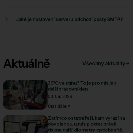
Jaké je nastavení serveru odchozí pošty SMTP?
Aktuálně
Všechny aktuality
39°C ve stínu? To je pro nás jen
další pracovní den.
04. 08. 2026
Číst dále
Zatímco ostatní řeší, kam vyrazí na
dovolenou, u nás plotter právě
tiskne další kilometry optické sítě.