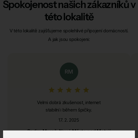
Spokojenost našich zákazníků v
této lokalitě
V této lokalitě zajišťujeme spolehlivé připojení domácností.
A jak jsou spokojeni:
RM
Velmi dobrá zkušenost, internet
stabilní i během špičky.
17. 2. 2025
Radim Mareš, Nové Město nad Metují