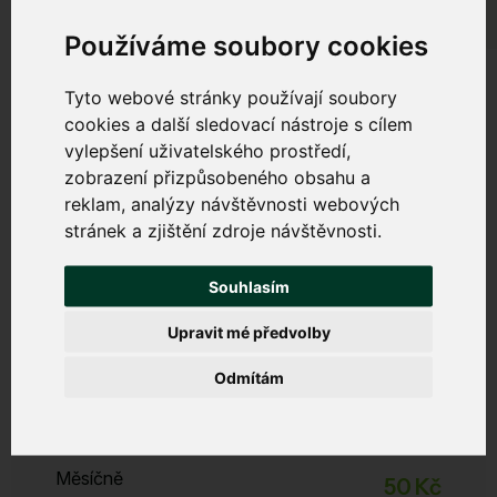
Používáme soubory cookies
Tyto webové stránky používají soubory
cookies a další sledovací nástroje s cílem
vylepšení uživatelského prostředí,
Bezpečný internet
zobrazení přizpůsobeného obsahu a
reklam, analýzy návštěvnosti webových
Chrání váš počítač, tablet a mobil před viry, malwarem,
stránek a zjištění zdroje návštěvnosti.
phishingem a dalšími internetovými hrozbami. Zabrání
zpomalování zařízení a nevyžádanému obsahu.
Souhlasím
Upravit mé předvolby
Start
Odmítám
Zabezpečení, filtrace DNS, DDoS ochrana
ESET Licence
není
Měsíčně
50 Kč