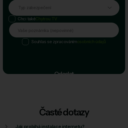
Typ zabezpečení
Chci také
Chytrou TV
Vaše poznámka (nepovinné)
Souhlas se zpracováním
osobních údajů
Odeslat
Časté dotazy
Jak probíhá instalace internetu?