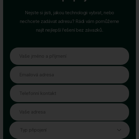
Nejste si jisti, jakou technologii vybrat, nebo
nechcete zadávat adresu? Rádi vám pomůžeme
najít nejlepší řešení bez závazků.
Vaše jméno a příjmení
Emailová adresa
Telefonní kontakt
Vaše adresa
Typ připojení