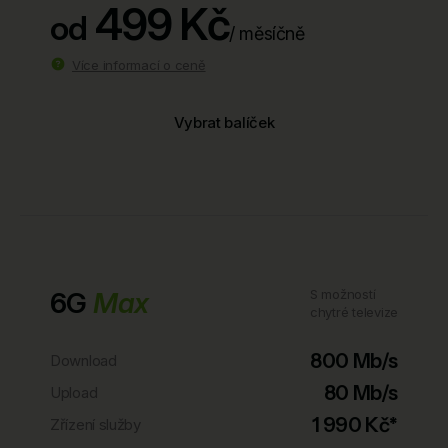
499 Kč
od
/ měsíčně
Více informací o ceně
Vybrat balíček
6G
Max
S možností
chytré televize
800 Mb/s
Download
80 Mb/s
Upload
1 990 Kč*
Zřízení služby