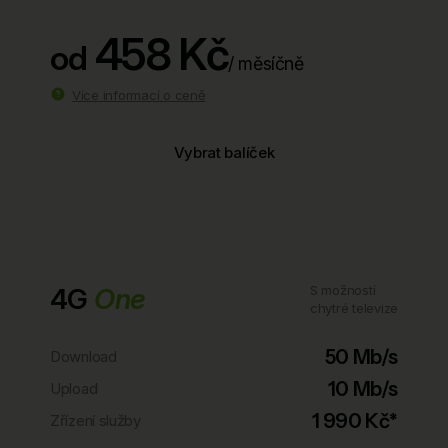
458 Kč
od
/ měsíčně
Více informací o ceně
Vybrat balíček
4G
One
S možností
chytré televize
50 Mb/s
Download
10 Mb/s
Upload
1 990 Kč*
Zřízení služby