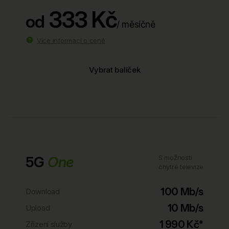
333 Kč
od
/ měsíčně
Více informací o ceně
Vybrat balíček
5G
One
S možností
chytré televize
100 Mb/s
Download
10 Mb/s
Upload
1 990 Kč*
Zřízení služby