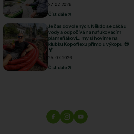
27. 07. 2026
Číst dále
Je čas dovolených. Někdo se cáká u
vody a odpočívá na nafukovacím
plameňákovi… my si hovíme na
klubku Kopoflexu přímo u výkopu. 😎
🍹
25. 07. 2026
Číst dále