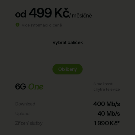
499 Kč
od
/ měsíčně
Více informací o ceně
Vybrat balíček
Oblíbený
6G
One
S možností
chytré televize
400 Mb/s
Download
40 Mb/s
Upload
1 990 Kč*
Zřízení služby