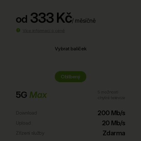
333 Kč
od
/ měsíčně
Více informací o ceně
Vybrat balíček
Oblíbený
5G
Max
S možností
chytré televize
200 Mb/s
Download
20 Mb/s
Upload
Zdarma
Zřízení služby