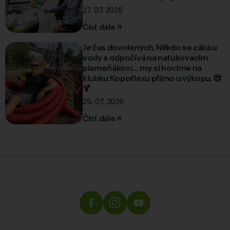
27. 07. 2026
Číst dále
Je čas dovolených. Někdo se cáká u
vody a odpočívá na nafukovacím
plameňákovi… my si hovíme na
klubku Kopoflexu přímo u výkopu. 😎
🍹
25. 07. 2026
Číst dále