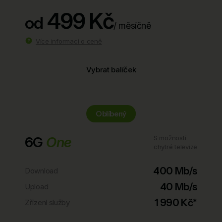
499 Kč
od
/ měsíčně
Více informací o ceně
Vybrat balíček
Oblíbený
6G
One
S možností
chytré televize
400 Mb/s
Download
40 Mb/s
Upload
1 990 Kč*
Zřízení služby