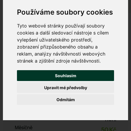
Používáme soubory cookies
Tyto webové stránky používají soubory
cookies a další sledovací nástroje s cílem
vylepšení uživatelského prostředí,
Bezpečný internet
zobrazení přizpůsobeného obsahu a
reklam, analýzy návštěvnosti webových
Chrání váš počítač, tablet a mobil před viry, malwarem,
stránek a zjištění zdroje návštěvnosti.
phishingem a dalšími internetovými hrozbami. Zabrání
zpomalování zařízení a nevyžádanému obsahu.
Souhlasím
Upravit mé předvolby
Start
Odmítám
Zabezpečení, filtrace DNS, DDoS ochrana
ESET Licence
není
Měsíčně
50 Kč