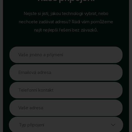
Nejste si jisti, jakou technologii vybrat, nebo
nechcete zadávat adresu? Rádi vám pomůžeme
najít nejlepší řešení bez závazků.
Vaše jméno a příjmení
Emailová adresa
Telefonní kontakt
Vaše adresa
Typ připojení