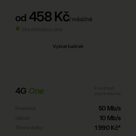
458 Kč
od
/ měsíčně
Více informací o ceně
Vybrat balíček
4G
One
S možností
chytré televize
50 Mb/s
Download
10 Mb/s
Upload
1 990 Kč*
Zřízení služby