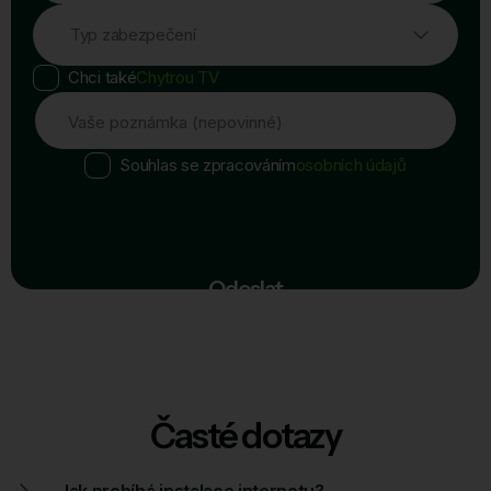
Typ zabezpečení
Chci také
Chytrou TV
Vaše poznámka (nepovinné)
Souhlas se zpracováním
osobních údajů
Odeslat
Časté dotazy
Jak probíhá instalace internetu?