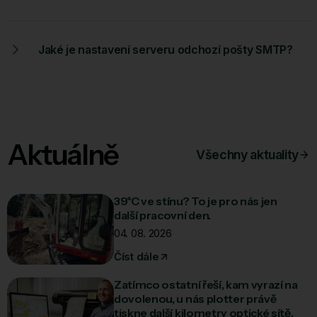
Jaké je nastavení serveru odchozí pošty SMTP?
Aktuálně
Všechny aktuality
39°C ve stínu? To je pro nás jen
další pracovní den.
04. 08. 2026
Číst dále
Zatímco ostatní řeší, kam vyrazí na
dovolenou, u nás plotter právě
tiskne další kilometry optické sítě.