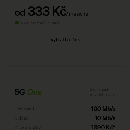
333 Kč
od
/ měsíčně
Více informací o ceně
Vybrat balíček
5G
One
S možností
chytré televize
100 Mb/s
Download
10 Mb/s
Upload
1 990 Kč*
Zřízení služby