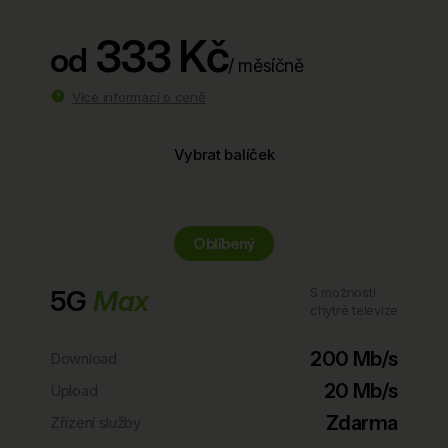
333 Kč
od
/ měsíčně
Více informací o ceně
Vybrat balíček
Oblíbený
5G
Max
S možností
chytré televize
200 Mb/s
Download
20 Mb/s
Upload
Zdarma
Zřízení služby