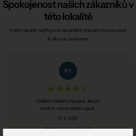
Spokojenost našich zákazníků v
této lokalitě
V této lokalitě zajišťujeme spolehlivé připojení domácností.
A jak jsou spokojeni:
RV
Celkem stabilní připojení, ale při
bouřce máme slabší signál.
17. 2. 2025
Radka Veselá, Pohoří