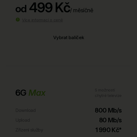
499 Kč
od
/ měsíčně
Více informací o ceně
Vybrat balíček
6G
Max
S možností
chytré televize
800 Mb/s
Download
80 Mb/s
Upload
1 990 Kč*
Zřízení služby