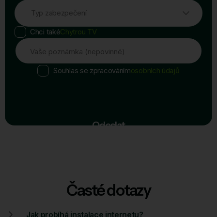
Typ zabezpečení
Chci také
Chytrou TV
Vaše poznámka (nepovinné)
Souhlas se zpracováním
osobních údajů
Odeslat
Časté dotazy
Jak probíhá instalace internetu?