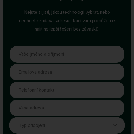
Nejste si jisti, jakou technologii vybrat, nebo
nechcete zadávat adresu? Rádi vám pomůžeme
najít nejlepší řešení bez závazků.
Vaše jméno a příjmení
Emailová adresa
Telefonní kontakt
Vaše adresa
Typ připojení