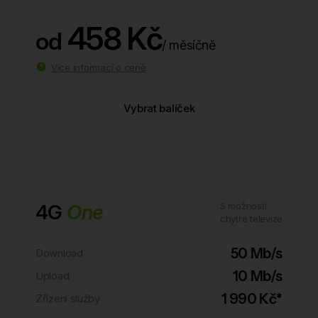
458 Kč
od
/ měsíčně
Více informací o ceně
Vybrat balíček
4G
One
S možností
chytré televize
50 Mb/s
Download
10 Mb/s
Upload
1 990 Kč*
Zřízení služby