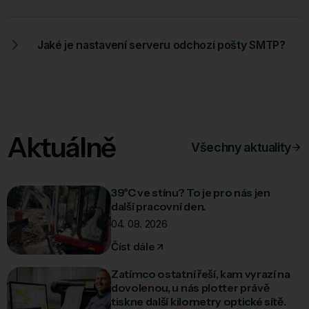
Jaké je nastavení serveru odchozí pošty SMTP?
Aktuálně
Všechny aktuality
39°C ve stínu? To je pro nás jen
další pracovní den.
04. 08. 2026
Číst dále
Zatímco ostatní řeší, kam vyrazí na
dovolenou, u nás plotter právě
tiskne další kilometry optické sítě.