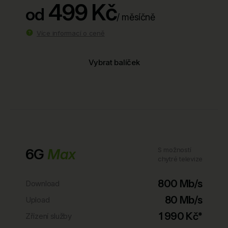
499 Kč
od
/ měsíčně
Více informací o ceně
Vybrat balíček
6G
Max
S možností
chytré televize
800 Mb/s
Download
80 Mb/s
Upload
1 990 Kč*
Zřízení služby