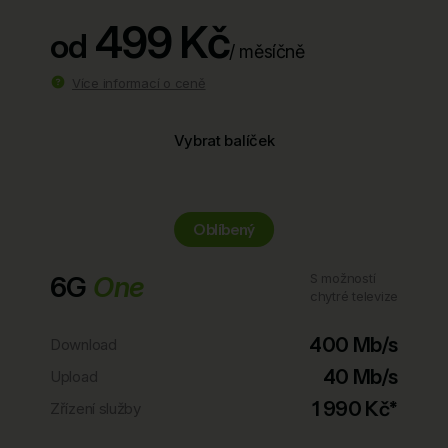
499 Kč
od
/ měsíčně
Více informací o ceně
Vybrat balíček
Oblíbený
6G
One
S možností
chytré televize
400 Mb/s
Download
40 Mb/s
Upload
1 990 Kč*
Zřízení služby