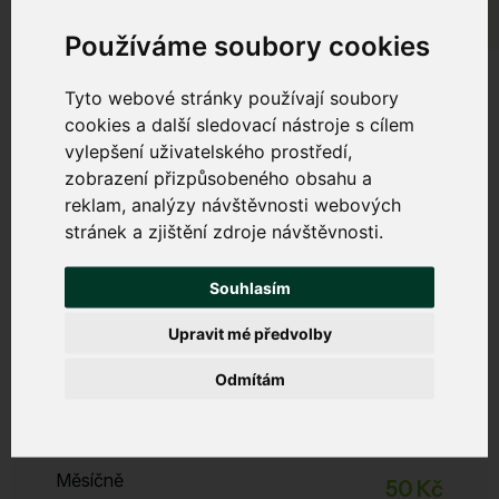
Používáme soubory cookies
Tyto webové stránky používají soubory
cookies a další sledovací nástroje s cílem
vylepšení uživatelského prostředí,
Bezpečný internet
zobrazení přizpůsobeného obsahu a
reklam, analýzy návštěvnosti webových
Chrání váš počítač, tablet a mobil před viry, malwarem,
stránek a zjištění zdroje návštěvnosti.
phishingem a dalšími internetovými hrozbami. Zabrání
zpomalování zařízení a nevyžádanému obsahu.
Souhlasím
Upravit mé předvolby
Start
Odmítám
Zabezpečení, filtrace DNS, DDoS ochrana
ESET Licence
není
Měsíčně
50 Kč