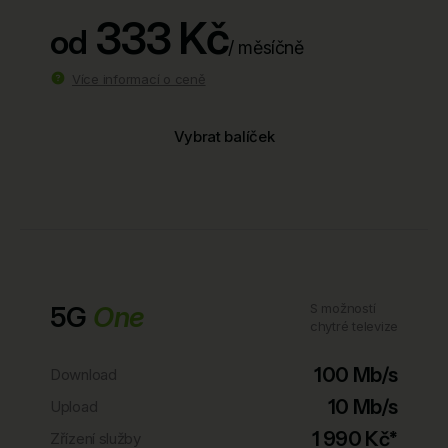
333 Kč
od
/ měsíčně
Více informací o ceně
Vybrat balíček
5G
One
S možností
chytré televize
100 Mb/s
Download
10 Mb/s
Upload
1 990 Kč*
Zřízení služby