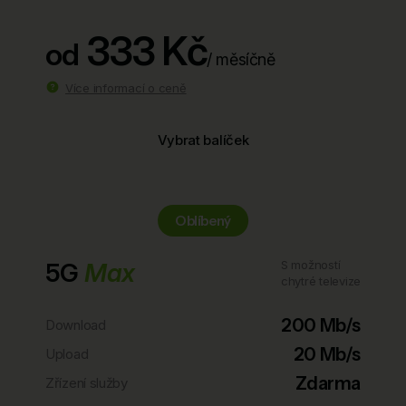
333 Kč
od
/ měsíčně
Více informací o ceně
Vybrat balíček
Oblíbený
5G
Max
S možností
chytré televize
200 Mb/s
Download
20 Mb/s
Upload
Zdarma
Zřízení služby