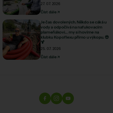
27. 07. 2026
Číst dále
Je čas dovolených. Někdo se cáká u
vody a odpočívá na nafukovacím
plameňákovi… my si hovíme na
klubku Kopoflexu přímo u výkopu. 😎
🍹
25. 07. 2026
Číst dále