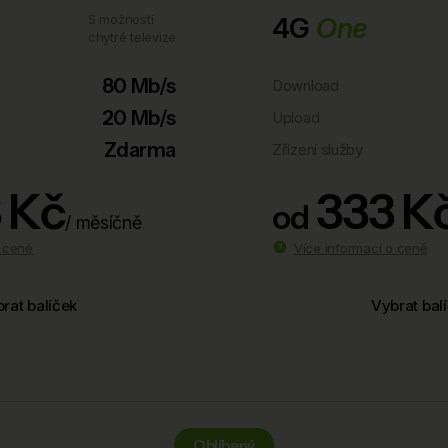
S možností
4G
One
chytré televize
80 Mb/s
Download
20 Mb/s
Upload
Zdarma
Zřízení služby
 Kč
333 K
od
/ měsíčně
o ceně
Více informací o ceně
rat balíček
Vybrat bal
Oblíbený