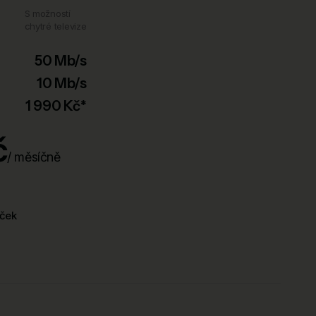
S možností
chytré televize
50 Mb/s
10 Mb/s
1 990 Kč*
č
/ měsíčně
íček