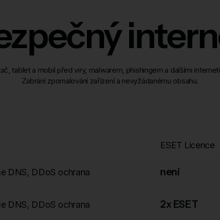
ezpečný intern
tač, tablet a mobil před viry, malwarem, phishingem a dalšími interne
Zabrání zpomalování zařízení a nevyžádanému obsahu.
ESET Licence
není
race DNS, DDoS ochrana
2x ESET
race DNS, DDoS ochrana