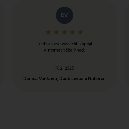
DV
Technici vše vysvětlili, zapojili
a internet běžel hned.
17. 2. 2025
Denisa Vaňková, Doubravice u Nahořan