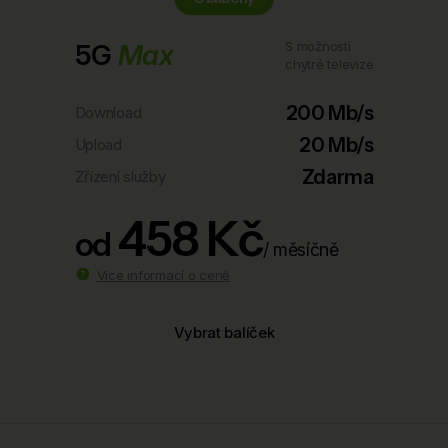
5G
Max
S možností
chytré televize
200 Mb/s
Download
20 Mb/s
Upload
Zdarma
Zřízení služby
458 Kč
od
/ měsíčně
Více informací o ceně
Vybrat balíček