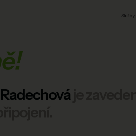
Služby 
ě!
 Radechová
je zavede
řipojení.