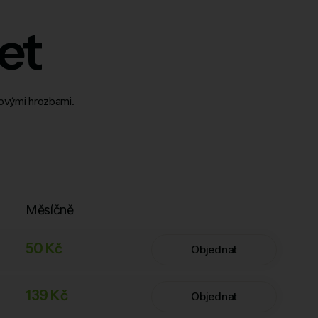
et
tovými hrozbami.
Měsíčně
50 Kč
Objednat
139 Kč
Objednat