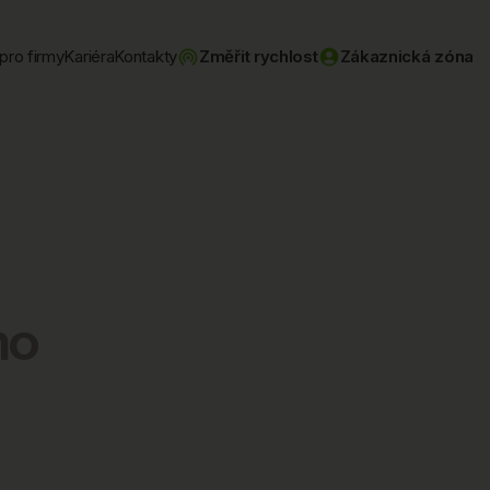
pro firmy
Kariéra
Kontakty
Změřit rychlost
Zákaznická zóna
no