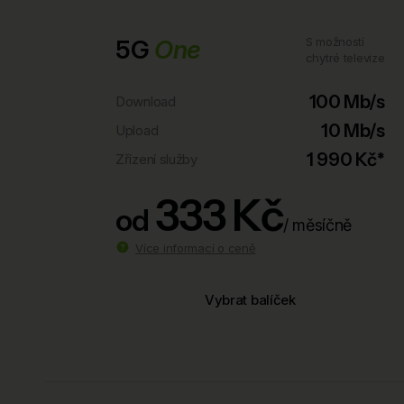
5G
One
S možností
chytré televize
100 Mb/s
Download
10 Mb/s
Upload
1 990 Kč*
Zřízení služby
333 Kč
od
/ měsíčně
Více informací o ceně
Vybrat balíček