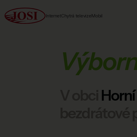
Internet
Chytrá televize
Mobil
Výborn
V obci
Horní
bezdrátové p