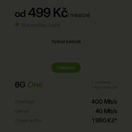
499 Kč
od
/ měsíčně
Více informací o ceně
Vybrat balíček
Oblíbený
6G
One
S možností
chytré televize
400 Mb/s
Download
40 Mb/s
Upload
1 990 Kč*
Zřízení služby