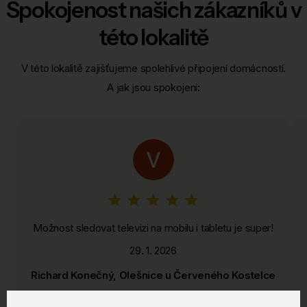
Spokojenost našich zákazníků v
této lokalitě
V této lokalitě zajišťujeme spolehlivé připojení domácností.
A jak jsou spokojeni:
Možnost sledovat televizi na mobilu i tabletu je super!
29. 1. 2026
Richard Konečný, Olešnice u Červeného Kostelce