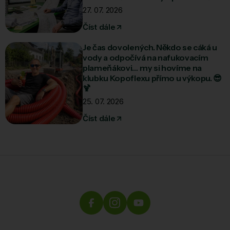
27. 07. 2026
Číst dále
Je čas dovolených. Někdo se cáká u
vody a odpočívá na nafukovacím
plameňákovi… my si hovíme na
klubku Kopoflexu přímo u výkopu. 😎
🍹
25. 07. 2026
Číst dále