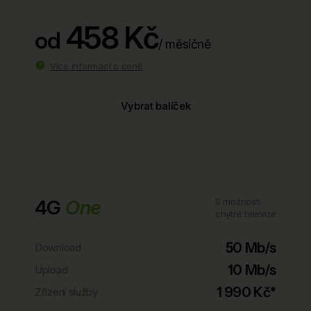
458 Kč
od
/ měsíčně
Více informací o ceně
Vybrat balíček
4G
One
S možností
chytré televize
50 Mb/s
Download
10 Mb/s
Upload
1 990 Kč*
Zřízení služby