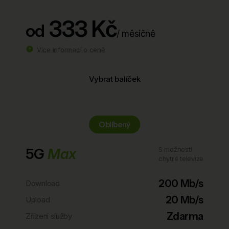
333 Kč
od
/ měsíčně
Více informací o ceně
Vybrat balíček
Oblíbený
5G
Max
S možností
chytré televize
200 Mb/s
Download
20 Mb/s
Upload
Zdarma
Zřízení služby