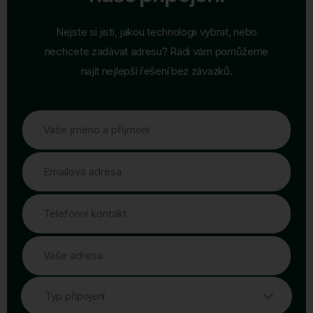
Nejste si jisti, jakou technologii vybrat, nebo
nechcete zadávat adresu? Rádi vám pomůžeme
najít nejlepší řešení bez závazků.
Vaše jméno a příjmení
Emailová adresa
Telefonní kontakt
Vaše adresa
Typ připojení