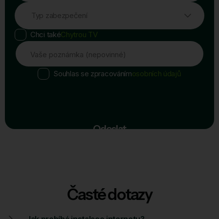
Typ zabezpečení
Chci také
Chytrou TV
Vaše poznámka (nepovinné)
Souhlas se zpracováním
osobních údajů
Odeslat
Časté dotazy
Jak probíhá instalace internetu?