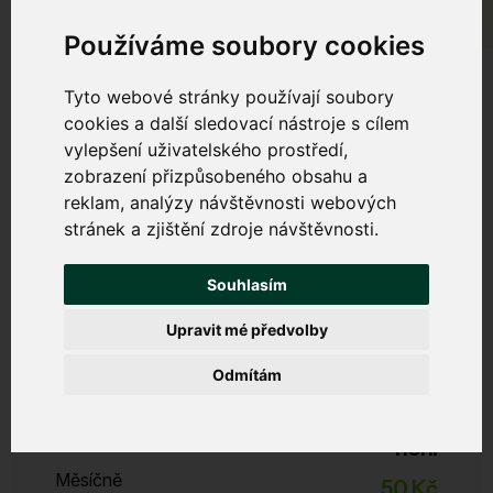
Používáme soubory cookies
Tyto webové stránky používají soubory
cookies a další sledovací nástroje s cílem
vylepšení uživatelského prostředí,
Bezpečný internet
zobrazení přizpůsobeného obsahu a
reklam, analýzy návštěvnosti webových
Chrání váš počítač, tablet a mobil před viry, malwarem,
stránek a zjištění zdroje návštěvnosti.
phishingem a dalšími internetovými hrozbami. Zabrání
zpomalování zařízení a nevyžádanému obsahu.
Souhlasím
Upravit mé předvolby
Start
Odmítám
Zabezpečení, filtrace DNS, DDoS ochrana
ESET Licence
není
Měsíčně
50 Kč