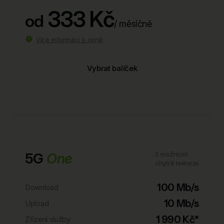
333 Kč
od
/ měsíčně
Více informací o ceně
Vybrat balíček
5G
One
S možností
chytré televize
100 Mb/s
Download
10 Mb/s
Upload
1 990 Kč*
Zřízení služby