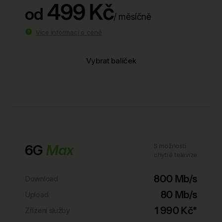
499 Kč
od
/ měsíčně
Více informací o ceně
Vybrat balíček
6G
Max
S možností
chytré televize
800 Mb/s
Download
80 Mb/s
Upload
1 990 Kč*
Zřízení služby