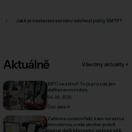
Jaké je nastavení serveru odchozí pošty SMTP?
Aktuálně
Všechny aktuality
39°C ve stínu? To je pro nás jen
další pracovní den.
04. 08. 2026
Číst dále
Zatímco ostatní řeší, kam vyrazí na
dovolenou, u nás plotter právě
tiskne další kilometry optické sítě.