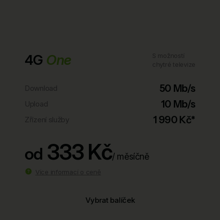
4G
One
S možností
chytré televize
50 Mb/s
Download
10 Mb/s
Upload
1 990 Kč*
Zřízení služby
333 Kč
od
/ měsíčně
Více informací o ceně
Vybrat balíček