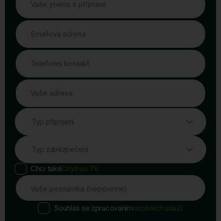
Vaše jméno a příjmení
Emailová adresa
Telefonní kontakt
Vaše adresa
Typ připojení
Typ zabezpečení
Chci také
Chytrou TV
Vaše poznámka (nepovinné)
Souhlas se zpracováním
osobních údajů