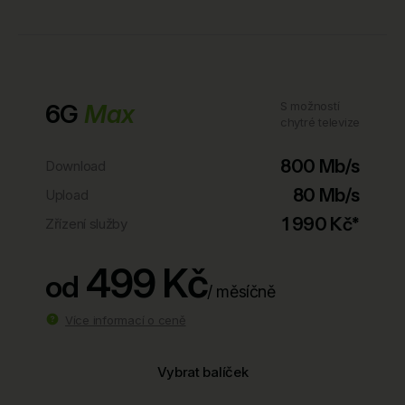
6G
Max
S možností
chytré televize
800 Mb/s
Download
80 Mb/s
Upload
1 990 Kč*
Zřízení služby
499 Kč
od
/ měsíčně
Více informací o ceně
Vybrat balíček