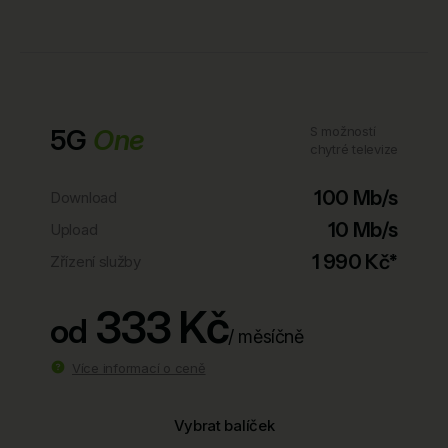
5G
One
S možností
chytré televize
100 Mb/s
Download
10 Mb/s
Upload
1 990 Kč*
Zřízení služby
333 Kč
od
/ měsíčně
Více informací o ceně
Vybrat balíček