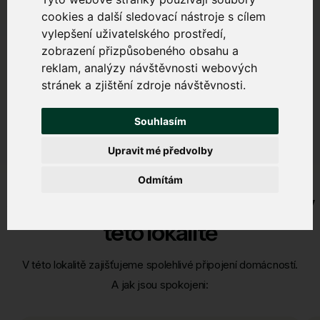
cookies a další sledovací nástroje s cílem
vylepšení uživatelského prostředí,
zobrazení přizpůsobeného obsahu a
reklam, analýzy návštěvnosti webových
stránek a zjištění zdroje návštěvnosti.
Souhlasím
Upravit mé předvolby
Odmítám
Spokojenost našich zákazníků v
této lokalitě
V této lokalitě zajišťujeme spolehlivé připojení domácností.
A jak jsou spokojeni: