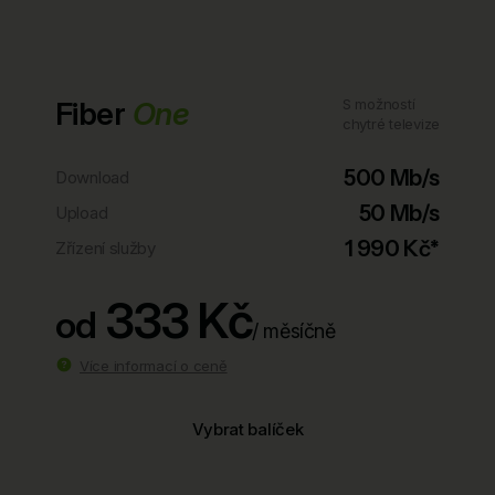
Fiber
One
S možností
chytré televize
500 Mb/s
Download
50 Mb/s
Upload
1 990 Kč*
Zřízení služby
333 Kč
od
/ měsíčně
Více informací o ceně
Vybrat balíček