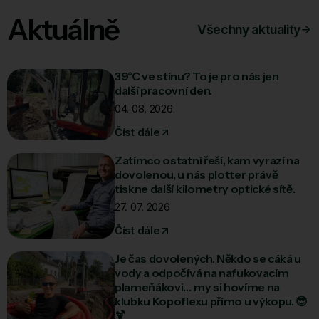
Aktuálně
Všechny aktuality
39°C ve stínu? To je pro nás jen
další pracovní den.
04. 08. 2026
Číst dále
Zatímco ostatní řeší, kam vyrazí na
dovolenou, u nás plotter právě
tiskne další kilometry optické sítě.
27. 07. 2026
Číst dále
Je čas dovolených. Někdo se cáká u
vody a odpočívá na nafukovacím
plameňákovi… my si hovíme na
klubku Kopoflexu přímo u výkopu. 😎
🍹