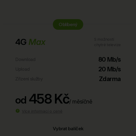
Oblíbený
4G
Max
S možností
chytré televize
80 Mb/s
Download
20 Mb/s
Upload
Zdarma
Zřízení služby
458 Kč
od
/ měsíčně
Více informací o ceně
Vybrat balíček