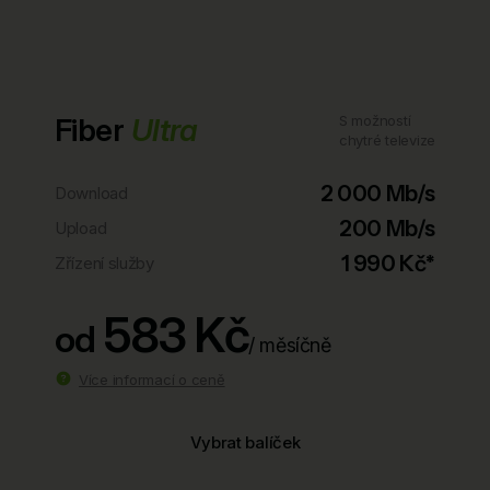
Fiber
Ultra
S možností
chytré televize
2 000 Mb/s
Download
200 Mb/s
Upload
1 990 Kč*
Zřízení služby
583 Kč
od
/ měsíčně
Více informací o ceně
Vybrat balíček