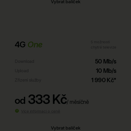
Vybrat balíček
4G
One
S možností
chytré televize
50 Mb/s
Download
10 Mb/s
Upload
1 990 Kč*
Zřízení služby
333 Kč
od
/ měsíčně
Více informací o ceně
Vybrat balíček