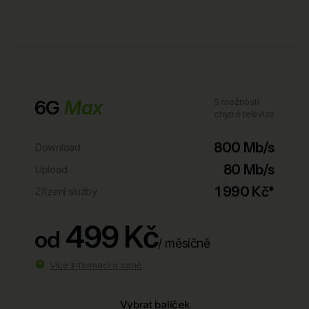
6G
Max
S možností
chytré televize
800 Mb/s
Download
80 Mb/s
Upload
1 990 Kč*
Zřízení služby
499 Kč
od
/ měsíčně
Více informací o ceně
Vybrat balíček