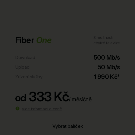
Fiber
One
S možností
chytré televize
500 Mb/s
Download
50 Mb/s
Upload
1 990 Kč*
Zřízení služby
333 Kč
od
/ měsíčně
Více informací o ceně
Vybrat balíček