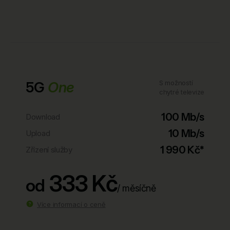
5G
One
S možností
chytré televize
100 Mb/s
Download
10 Mb/s
Upload
1 990 Kč*
Zřízení služby
333 Kč
od
/ měsíčně
Více informací o ceně