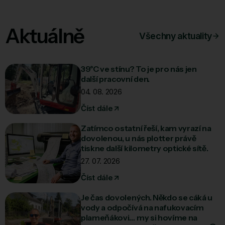
Aktuálně
Všechny aktuality
39°C ve stínu? To je pro nás jen
další pracovní den.
04. 08. 2026
Číst dále
Zatímco ostatní řeší, kam vyrazí na
dovolenou, u nás plotter právě
tiskne další kilometry optické sítě.
27. 07. 2026
Číst dále
Je čas dovolených. Někdo se cáká u
vody a odpočívá na nafukovacím
plameňákovi… my si hovíme na