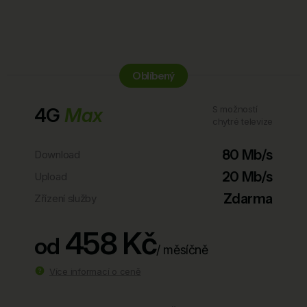
Oblíbený
4G
Max
S možností
chytré televize
80 Mb/s
Download
20 Mb/s
Upload
Zdarma
Zřízení služby
458 Kč
od
/ měsíčně
Více informací o ceně