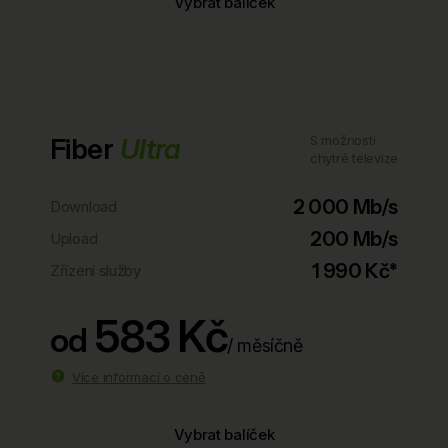
Vybrat balíček
Fiber
Ultra
S možností
chytré televize
2 000 Mb/s
Download
200 Mb/s
Upload
1 990 Kč*
Zřízení služby
583 Kč
od
/ měsíčně
Více informací o ceně
Vybrat balíček