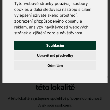
Tyto webové stránky používají soubory
cookies a další sledovací nástroje s cílem
vylepšení uživatelského prostředí,
zobrazení přizpůsobeného obsahu a
reklam, analýzy návštěvnosti webových
stránek a zjištění zdroje návštěvnosti.
Souhlasím
Upravit mé předvolby
Odmítám
Spokojenost našich zákazníků v
této lokalitě
V této lokalitě zajišťujeme spolehlivé připojení domácností.
A jak jsou spokojeni: